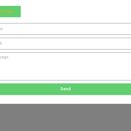
ck here
Send