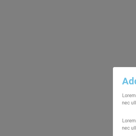
Ad
Lorem 
nec ul
Lorem 
nec ul